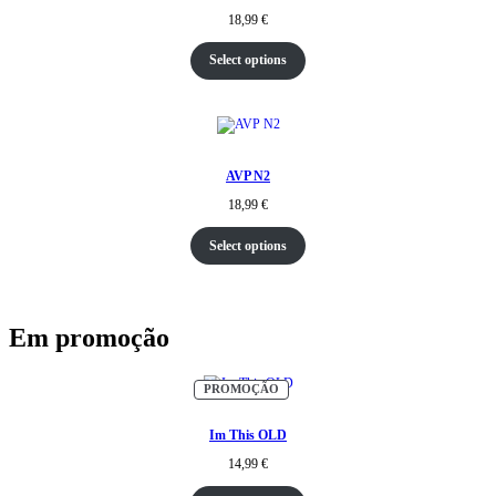
18,99
€
Select options
AVP N2
18,99
€
Select options
Em promoção
PRODUTO
PROMOÇÃO
EM
PROMOÇÃO
Im This OLD
14,99
€