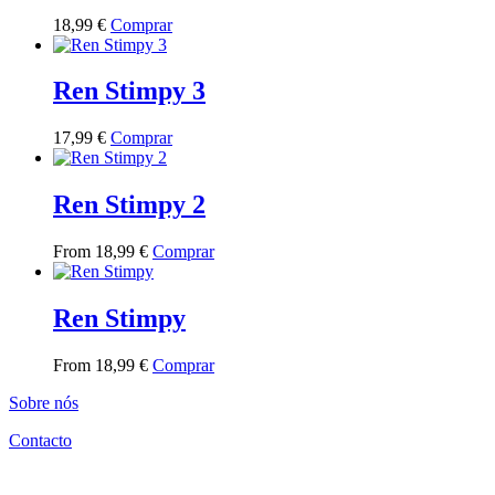
This
18,99
€
Comprar
product
has
multiple
Ren Stimpy 3
variants.
The
This
17,99
€
Comprar
options
product
may
has
be
multiple
Ren Stimpy 2
chosen
variants.
on
The
the
This
From
18,99
€
Comprar
options
product
product
may
page
has
be
multiple
Ren Stimpy
chosen
variants.
on
The
the
This
From
18,99
€
Comprar
options
product
product
may
page
Sobre nós
has
be
multiple
chosen
Contacto
variants.
on
The
the
options
product