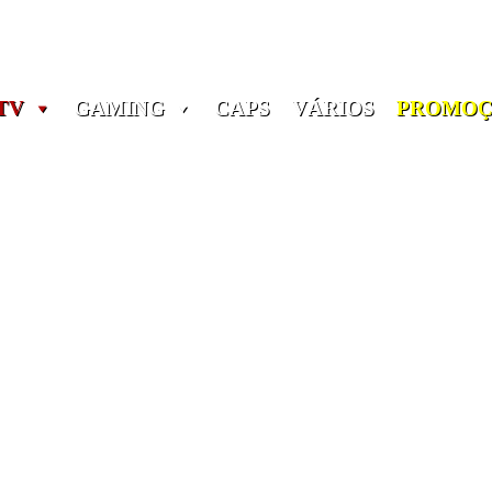
Portes grátis em encomendas a partir dos 60€! (Portugal)
TV
GAMING
CAPS
VÁRIOS
PROMOÇ