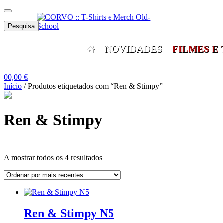
Skip
Skip
Menu
to
to
Pesquisar
navigation
content
Pesquisa
por:
NOVIDADES
FILMES E 
0
0,00
€
Início
/
Produtos etiquetados com “Ren & Stimpy”
Ren & Stimpy
Ordenado
A mostrar todos os 4 resultados
por
mais
Grid
List
recentes
View
View
Ren & Stimpy N5