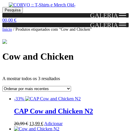
Skip
Skip
Portes grátis em encomendas a partir dos 60€!
Pesquisar
Entendido!
to
to
Pesquisa
(Portugal)
GALERIA
por:
navigation
content
0
0,00
€
GALERIA
Início
/
Produtos etiquetados com “Cow and Chicken”
Cow and Chicken
Ordenado
A mostrar todos os 3 resultados
por
mais
Grid
List
recentes
-33%
View
View
CAP Cow and Chicken N2
O
O
20,99
€
13,99
€
Adicionar
preço
preço