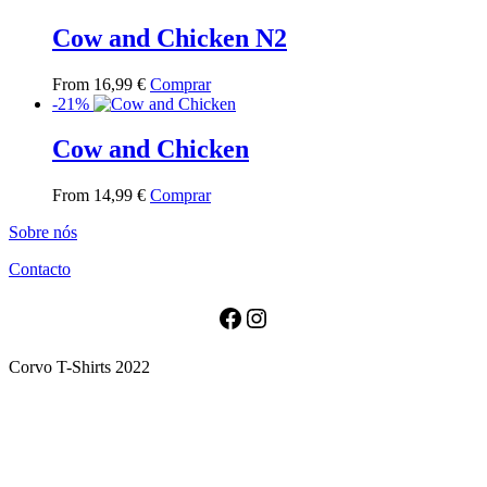
original
atual
era:
é:
Cow and Chicken N2
20,99 €.
13,99 €.
This
From
16,99
€
Comprar
product
-21%
has
multiple
Cow and Chicken
variants.
The
This
From
14,99
€
Comprar
options
product
may
Sobre nós
has
be
multiple
chosen
Contacto
variants.
on
The
the
options
Facebook
Instagram
product
may
page
be
Corvo T-Shirts 2022
chosen
on
the
product
page