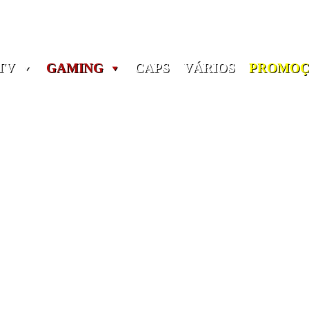
Portes grátis em encomendas a partir dos 60€! (Portugal)
TV
GAMING
CAPS
VÁRIOS
PROMOÇ