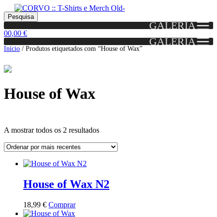
Skip
Skip
Portes grátis em encomendas a partir dos 60€!
Pesquisar
Entendido!
to
to
Pesquisa
(Portugal)
GALERIA
por:
navigation
content
0
0,00
€
GALERIA
Início
/
Produtos etiquetados com “House of Wax”
House of Wax
Ordenado
A mostrar todos os 2 resultados
por
mais
Grid
List
recentes
View
View
House of Wax N2
This
18,99
€
Comprar
product