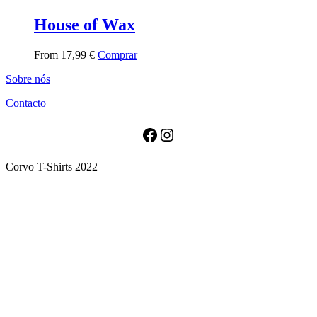
has
multiple
House of Wax
variants.
The
This
From
17,99
€
Comprar
options
product
may
Sobre nós
has
be
multiple
chosen
Contacto
variants.
on
The
the
options
Facebook
Instagram
product
may
page
be
Corvo T-Shirts 2022
chosen
on
the
product
page