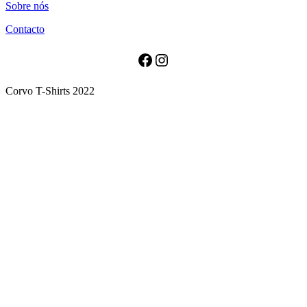
Sobre nós
has
multiple
Contacto
variants.
The
options
Facebook
Instagram
may
be
Corvo T-Shirts 2022
chosen
on
the
product
page