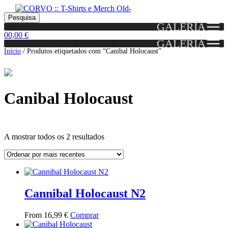
Skip
Skip
Portes grátis em encomendas a partir dos 60€!
Pesquisar
Entendido!
to
to
Pesquisa
(Portugal)
GALERIA
por:
navigation
content
0
0,00
€
GALERIA
Início
/
Produtos etiquetados com “Canibal Holocaust”
Canibal Holocaust
Ordenado
A mostrar todos os 2 resultados
por
mais
Grid
List
recentes
View
View
Cannibal Holocaust N2
This
From
16,99
€
Comprar
product