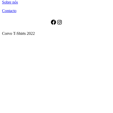
Sobre nós
has
multiple
Contacto
variants.
The
options
Facebook
Instagram
may
be
Corvo T-Shirts 2022
chosen
on
the
product
page