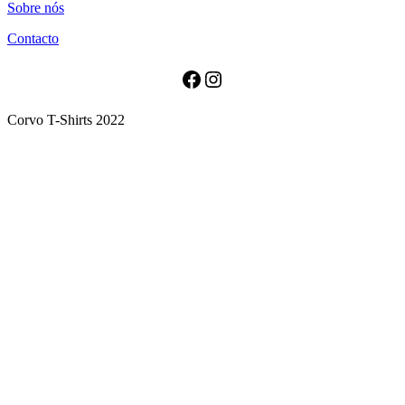
Sobre nós
has
multiple
Contacto
variants.
The
options
Facebook
Instagram
may
be
Corvo T-Shirts 2022
chosen
on
the
product
page