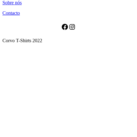
Sobre nós
has
multiple
Contacto
variants.
The
options
Facebook
Instagram
may
be
Corvo T-Shirts 2022
chosen
on
the
product
page