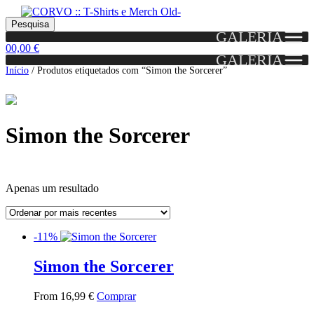
Skip
Skip
Portes grátis em encomendas a partir dos 60€!
Pesquisar
Entendido!
to
to
Pesquisa
(Portugal)
GALERIA
por:
navigation
content
0
0,00
€
GALERIA
Início
/
Produtos etiquetados com “Simon the Sorcerer”
Simon the Sorcerer
Apenas um resultado
Grid
List
-11%
View
View
Simon the Sorcerer
This
From
16,99
€
Comprar
product