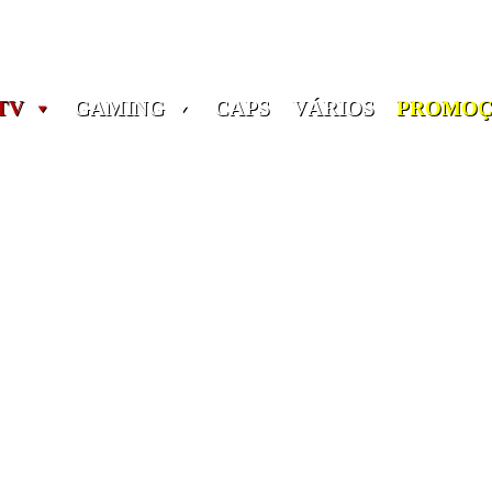
Portes grátis em encomendas a partir dos 60€! (Portugal)
TV
GAMING
CAPS
VÁRIOS
PROMOÇ