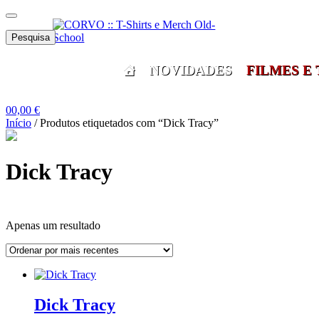
Skip
Skip
Menu
to
to
Pesquisar
navigation
content
Pesquisa
por:
NOVIDADES
FILMES E 
0
0,00
€
Início
/
Produtos etiquetados com “Dick Tracy”
Dick Tracy
Apenas um resultado
Grid
List
View
View
Dick Tracy