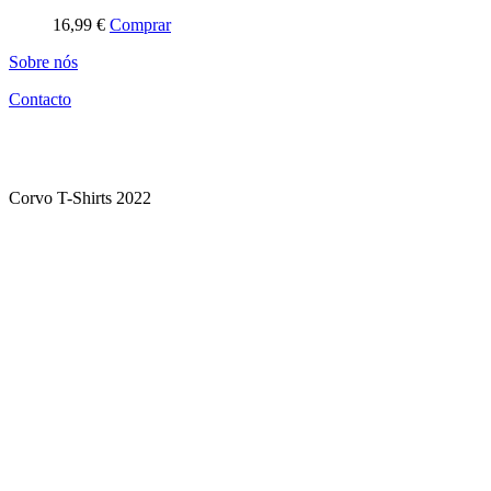
This
16,99
€
Comprar
product
Sobre nós
has
multiple
Contacto
variants.
The
options
may
be
Corvo T-Shirts 2022
chosen
on
the
product
page