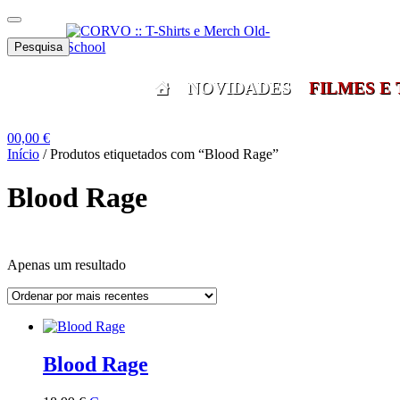
Skip
Skip
Menu
to
to
Pesquisar
navigation
content
Pesquisa
por:
NOVIDADES
FILMES E 
0
0,00
€
Início
/
Produtos etiquetados com “Blood Rage”
Blood Rage
Apenas um resultado
Grid
List
View
View
Blood Rage