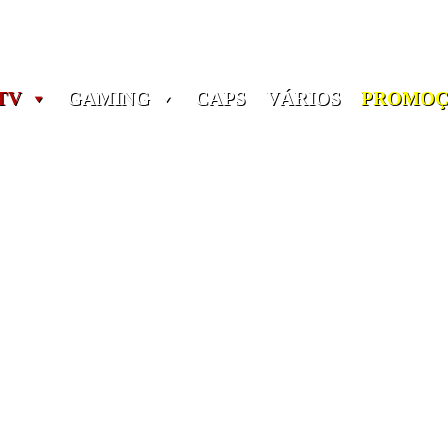
Portes grátis em encomendas a partir dos 60€! (Portugal)
TV
GAMING
CAPS
VÁRIOS
PROMOÇ