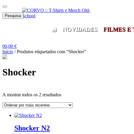
Skip
Skip
Menu
to
to
Pesquisar
navigation
content
Pesquisa
por:
NOVIDADES
FILMES E 
0
0,00
€
Início
/
Produtos etiquetados com “Shocker”
Shocker
Ordenado
A mostrar todos os 2 resultados
por
mais
Grid
List
recentes
View
View
Shocker N2