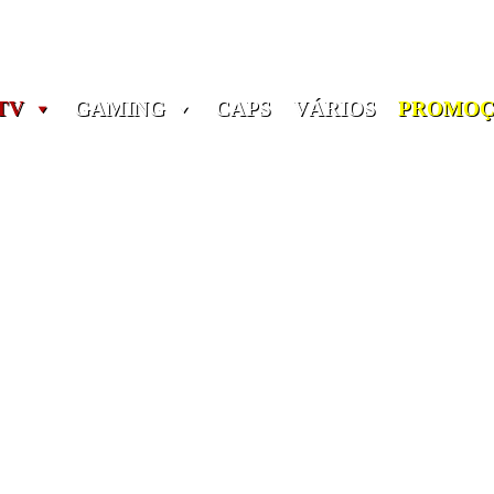
Portes grátis em encomendas a partir dos 60€! (Portugal)
TV
GAMING
CAPS
VÁRIOS
PROMOÇ