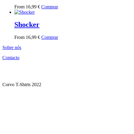
This
From
16,99
€
Comprar
product
has
multiple
Shocker
variants.
The
This
From
16,99
€
Comprar
options
product
may
Sobre nós
has
be
multiple
chosen
Contacto
variants.
on
The
the
options
product
may
page
be
Corvo T-Shirts 2022
chosen
on
the
product
page