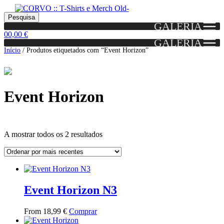
Skip
Skip
Portes grátis em encomendas a partir dos 60€!
Pesquisar
Entendido!
to
to
Pesquisa
(Portugal)
GALERIA
por:
navigation
content
0
0,00
€
GALERIA
Início
/
Produtos etiquetados com “Event Horizon”
Event Horizon
Ordenado
A mostrar todos os 2 resultados
por
mais
Grid
List
recentes
View
View
Event Horizon N3
This
From
18,99
€
Comprar
product