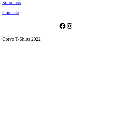
Sobre nós
has
multiple
Contacto
variants.
The
options
Facebook
Instagram
may
be
Corvo T-Shirts 2022
chosen
on
the
product
page