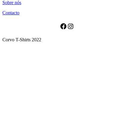
Sobre nós
has
multiple
Contacto
variants.
The
options
Facebook
Instagram
may
be
Corvo T-Shirts 2022
chosen
on
the
product
page