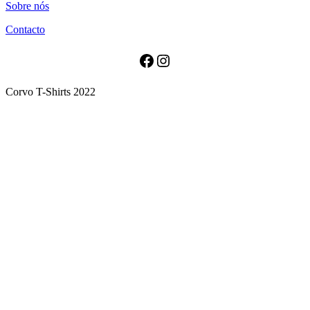
Sobre nós
has
multiple
Contacto
variants.
The
options
Facebook
Instagram
may
be
Corvo T-Shirts 2022
chosen
on
the
product
page