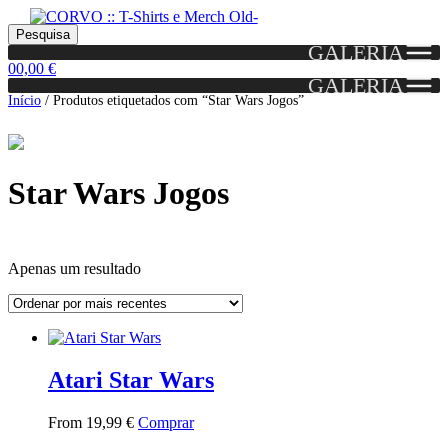
Skip
Skip
Portes grátis em encomendas a partir dos 60€!
Pesquisar
Entendido!
to
to
Pesquisa
(Portugal)
GALERIA
por:
navigation
content
0
0,00
€
GALERIA
Início
/
Produtos etiquetados com “Star Wars Jogos”
Star Wars Jogos
Apenas um resultado
Grid
List
View
View
Atari Star Wars
This
From
19,99
€
Comprar
product