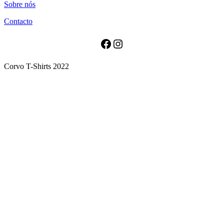
Sobre nós
has
multiple
Contacto
variants.
The
options
Facebook
Instagram
may
be
Corvo T-Shirts 2022
chosen
on
the
product
page