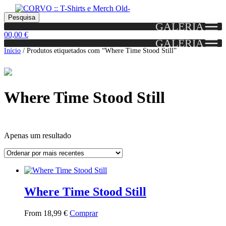
Skip
Skip
Portes grátis em encomendas a partir dos 60€!
Pesquisar
Entendido!
to
to
Pesquisa
(Portugal)
GALERIA
por:
navigation
content
0
0,00
€
GALERIA
Início
/
Produtos etiquetados com “Where Time Stood Still”
Where Time Stood Still
Apenas um resultado
Grid
List
View
View
Where Time Stood Still
This
From
18,99
€
Comprar
product