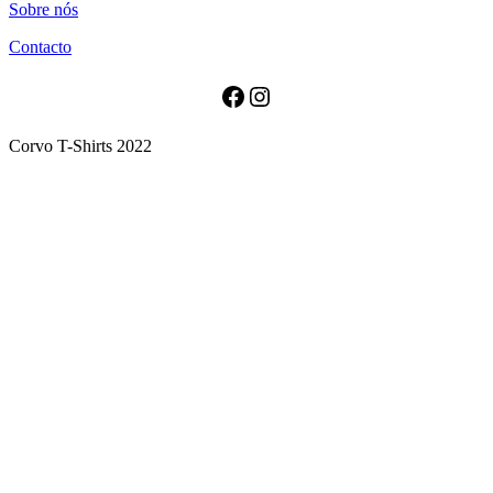
Sobre nós
has
multiple
Contacto
variants.
The
options
Facebook
Instagram
may
be
Corvo T-Shirts 2022
chosen
on
the
product
page