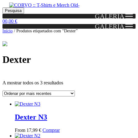
Skip
Skip
Portes grátis em encomendas a partir dos 60€!
Pesquisar
Entendido!
to
to
Pesquisa
(Portugal)
GALERIA
por:
navigation
content
0
0,00
€
GALERIA
Início
/
Produtos etiquetados com “Dexter”
Dexter
Ordenado
A mostrar todos os 3 resultados
por
mais
Grid
List
recentes
View
View
Dexter N3
This
From
17,99
€
Comprar
product