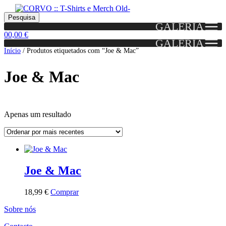
Skip
Skip
Portes grátis em encomendas a partir dos 60€!
Pesquisar
Entendido!
to
to
Pesquisa
(Portugal)
GALERIA
por:
navigation
content
0
0,00
€
GALERIA
Início
/
Produtos etiquetados com “Joe & Mac”
Joe & Mac
Apenas um resultado
Grid
List
View
View
Joe & Mac
This
18,99
€
Comprar
product
Sobre nós
has
multiple