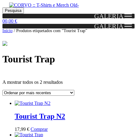
Skip
Skip
Portes grátis em encomendas a partir dos 60€!
Pesquisar
Entendido!
to
to
Pesquisa
(Portugal)
GALERIA
por:
navigation
content
0
0,00
€
GALERIA
Início
/
Produtos etiquetados com “Tourist Trap”
Tourist Trap
Ordenado
A mostrar todos os 2 resultados
por
mais
Grid
List
recentes
View
View
Tourist Trap N2
This
17,99
€
Comprar
product