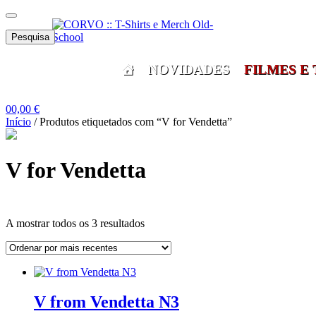
Skip
Skip
Menu
to
to
Pesquisar
navigation
content
Pesquisa
por:
NOVIDADES
FILMES E 
0
0,00
€
Início
/
Produtos etiquetados com “V for Vendetta”
V for Vendetta
Ordenado
A mostrar todos os 3 resultados
por
mais
Grid
List
recentes
View
View
V from Vendetta N3