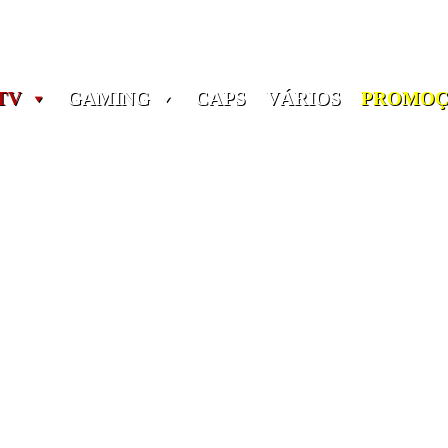
Portes grátis em encomendas a partir dos 60€! (Portugal)
TV
GAMING
CAPS
VÁRIOS
PROMOÇ