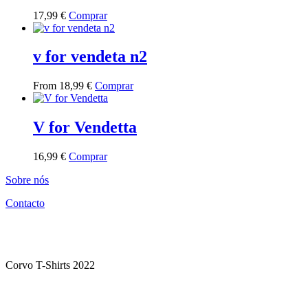
This
17,99
€
Comprar
product
has
multiple
v for vendeta n2
variants.
The
This
From
18,99
€
Comprar
options
product
may
has
be
multiple
V for Vendetta
chosen
variants.
on
The
the
This
16,99
€
Comprar
options
product
product
may
page
Sobre nós
has
be
multiple
chosen
Contacto
variants.
on
The
the
options
product
may
page
be
Corvo T-Shirts 2022
chosen
on
the
product