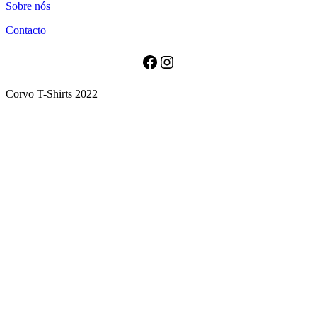
Sobre nós
has
multiple
Contacto
variants.
The
options
Facebook
Instagram
may
be
Corvo T-Shirts 2022
chosen
on
the
product
page