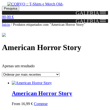
Skip
Skip
Portes grátis em encomendas a partir dos 60€!
Pesquisar
Entendido!
to
to
Pesquisa
(Portugal)
GALERIA
por:
navigation
content
0
0,00
€
GALERIA
Início
/
Produtos etiquetados com “American Horror Story”
American Horror Story
Apenas um resultado
Grid
List
View
View
American Horror Story
This
From
16,99
€
Comprar
product