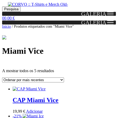
Skip
Skip
Portes grátis em encomendas a partir dos 60€!
Pesquisar
Entendido!
to
to
Pesquisa
(Portugal)
GALERIA
por:
navigation
content
0
0,00
€
GALERIA
Início
/
Produtos etiquetados com “Miami Vice”
Miami Vice
Ordenado
A mostrar todos os 5 resultados
por
mais
Grid
List
recentes
View
View
CAP Miami Vice
19,99
€
Adicionar
-21%