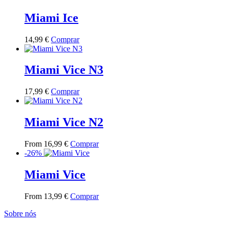
Miami Ice
This
14,99
€
Comprar
product
has
multiple
Miami Vice N3
variants.
The
This
17,99
€
Comprar
options
product
may
has
be
multiple
Miami Vice N2
chosen
variants.
on
The
the
This
From
16,99
€
Comprar
options
product
product
-26%
may
page
has
be
multiple
Miami Vice
chosen
variants.
on
The
the
This
From
13,99
€
Comprar
options
product
product
may
page
Sobre nós
has
be
multiple
chosen