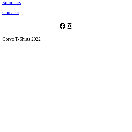
Sobre nós
has
multiple
Contacto
variants.
The
options
Facebook
Instagram
may
be
Corvo T-Shirts 2022
chosen
on
the
product
page